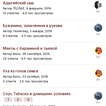
Адыгейский сыр
Автор
ŦᾡἷḶἷḠḩŦ
,
6 февраля, 2019
14
ответов
4.9 тыс
просмотров
Буженина, запечённая в рукаве
Автор
Yesterday
,
3 января, 2019
8
ответов
4.3 тыс
просмотров
Манты с бараниной и тыквой
Автор
Boris
,
28 сентября, 2014
22
ответа
6.5 тыс
просмотров
Уха из голов семги
Автор
Boris
,
23 октября, 2018
3
ответа
2.5 тыс
просмотра
Соус Табаско в домашних условиях
1
2
3