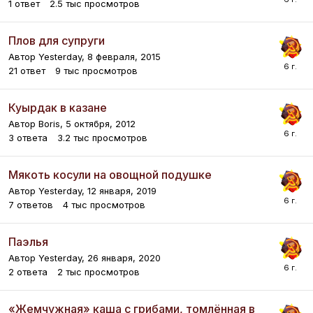
1
ответ
2.5 тыс
просмотров
Плов для супруги
Автор
Yesterday
,
8 февраля, 2015
21
ответ
9 тыс
просмотров
Куырдак в казане
Автор
Boris
,
5 октября, 2012
3
ответа
3.2 тыс
просмотров
Мякоть косули на овощной подушке
Автор
Yesterday
,
12 января, 2019
7
ответов
4 тыс
просмотров
Паэлья
Автор
Yesterday
,
26 января, 2020
2
ответа
2 тыс
просмотров
«Жемчужная» каша с грибами, томлённая в