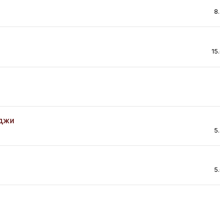
8
15
нджи
5
5