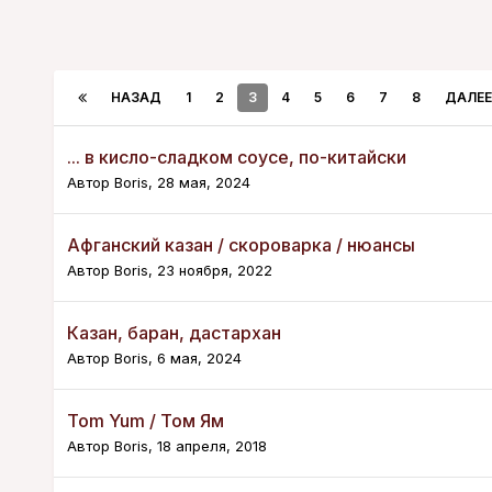
НАЗАД
1
2
3
4
5
6
7
8
ДАЛЕЕ
... в кисло-сладком соусе, по-китайски
Автор
Boris
,
28 мая, 2024
Афганский казан / скороварка / нюансы
Автор
Boris
,
23 ноября, 2022
Казан, баран, дастархан
Автор
Boris
,
6 мая, 2024
Tom Yum / Том Ям
Автор
Boris
,
18 апреля, 2018