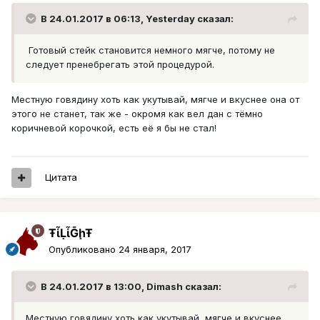
В 24.01.2017 в 06:13, Yesterday сказал:
Готовый стейк становится немного мягче, потому не
следует пренебрегать этой процедурой.
Местную говядину хоть как укутывай, мягче и вкуснее она от
этого не станет, так же - окромя как вел дан с тёмно
коричневой корочкой, есть её я бы не стал!
Цитата
ŦᾡἷḶἷḠḩŦ
Опубликовано
24 января, 2017
В 24.01.2017 в 13:00, Dimash сказал:
Местную говядину хоть как укутывай, мягче и вкуснее