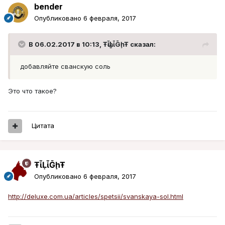
bender
Опубликовано
6 февраля, 2017
В 06.02.2017 в 10:13, ŦᾡἷḶἷḠḩŦ сказал:
добавляйте сванскую соль
Это что такое?
Цитата
ŦᾡἷḶἷḠḩŦ
Опубликовано
6 февраля, 2017
http://deluxe.com.ua/articles/spetsii/svanskaya-sol.html