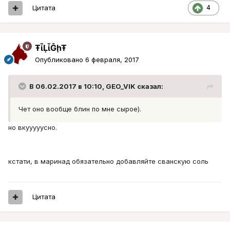
Цитата
4
ŦᾡἷḶἷḠḩŦ
Опубликовано
6 февраля, 2017
В 06.02.2017 в 10:10, GEO_VIK сказал:
Чет оно вообще блин по мне сырое).
но вкууууусно.
кстати, в маринад обязательно добавляйте сванскую соль
Цитата