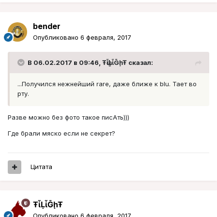
bender
Опубликовано
6 февраля, 2017
В 06.02.2017 в 09:46, ŦᾡἷḶἷḠḩŦ сказал:
...Получился нежнейший rare, даже ближе к blu. Тает во
рту.
Разве можно без фото такое писАть)))
Где брали мяско если не секрет?
Цитата
ŦᾡἷḶἷḠḩŦ
Опубликовано
6 февраля, 2017