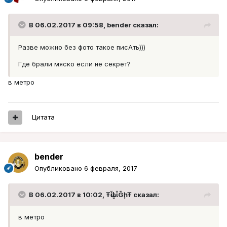
В 06.02.2017 в 09:58, bender сказал:
Разве можно без фото такое писАть)))
Где брали мяско если не секрет?
в метро
Цитата
bender
Опубликовано
6 февраля, 2017
В 06.02.2017 в 10:02, ŦᾡἷḶἷḠḩŦ сказал:
в метро