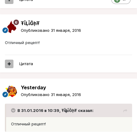
ŦᾡἷḶἷḠḩŦ
Опубликовано
31 января, 2016
Отличный рецепт!
Цитата
Yesterday
Опубликовано
31 января, 2016
В 31.01.2016 в 10:39, ŦᾡἷḶἷḠḩŦ сказал:
Отличный рецепт!