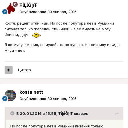
ŦᾡἷḶἷḠḩŦ
Опубликовано
30 января, 2016
Костя, рецепт отличный. Но после полутора лет в Румынии
питания только жареной свининой - я ее видеть не могу.
Извини, друг.
Я не мусульманин, не иудей, сало кушаю. Но свинину в виде
мяса - нет.
Цитата
kosta nett
Опубликовано
30 января, 2016
В 30.01.2016 в 15:55, ŦᾡἷḶἷḠḩŦ сказал:
Но после полутора лет в Румынии питания только