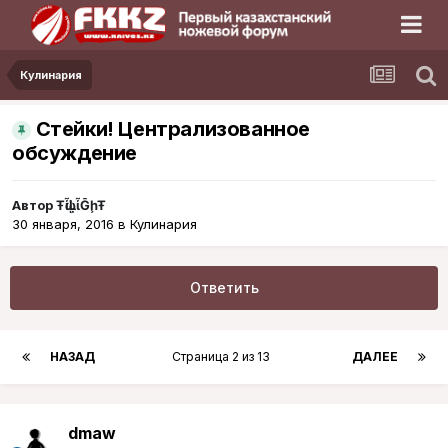
Кулинария
Стейки! Централизованное
обсуждение
Автор
ŦᾡἷḶἷḠḩŦ
30 января, 2016
в
Кулинария
Ответить
НАЗАД
Страница 2 из 13
ДАЛЕЕ
dmaw