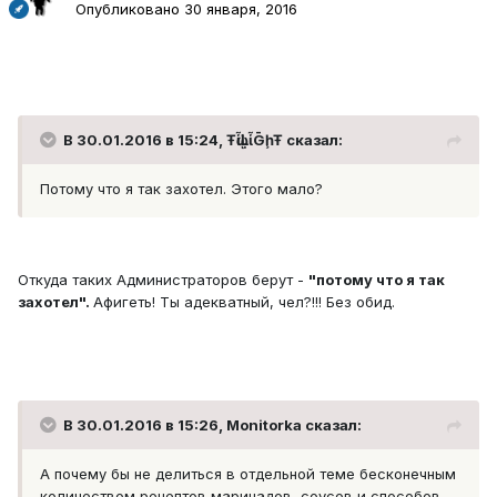
Опубликовано
30 января, 2016
В 30.01.2016 в 15:24, ŦᾡἷḶἷḠḩŦ сказал:
Потому что я так захотел. Этого мало?
Откуда таких Администраторов берут -
"потому что я так
захотел".
Афигеть! Ты адекватный, чел?!!! Без обид.
В 30.01.2016 в 15:26, Monitorka сказал:
А почему бы не делиться в отдельной теме бесконечным
количеством рецептов маринадов, соусов и способов