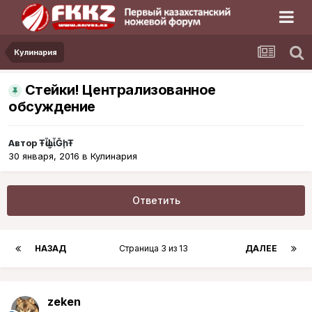
Кулинария
Стейки! Централизованное
обсуждение
Автор
ŦᾡἷḶἷḠḩŦ
30 января, 2016
в
Кулинария
Ответить
НАЗАД
Страница 3 из 13
ДАЛЕЕ
zeken