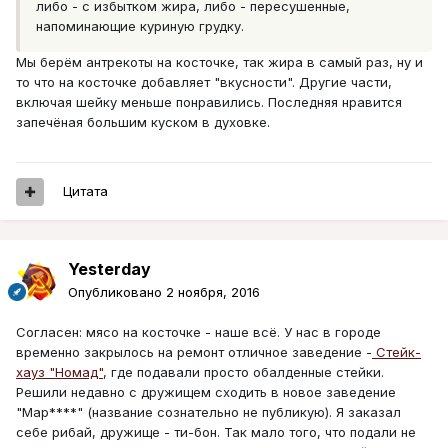
либо - с избытком жира, либо - пересушенные,
напоминающие куриную грудку.
Мы берём антрекоты на косточке, так жира в самый раз, ну и
то что на косточке добавляет "вкусности". Другие части,
включая шейку меньше понравились. Последняя нравится
запечёная большим куском в духовке.
Цитата
Yesterday
Опубликовано
2 ноября, 2016
Согласен: мясо на косточке - наше всё. У нас в городе
временно закрылось на ремонт отличное заведение -
Стейк-
хауз "Номад"
, где подавали просто обалденные стейки.
Решили недавно с дружищем сходить в новое заведение
"Мар****" (название сознательно не публикую). Я заказал
себе рибай, дружище - ти-бон. Так мало того, что подали не