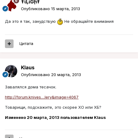
ŦᾡἷḶἷḠḩŦ
Опубликовано
15 марта, 2013
Да это я так, занудствую
Не обращайте внимания
Цитата
Klaus
Опубликовано
20 марта, 2013
Завалялся дома тесачок.
http://forum.knives....lery&image=4067
Товарищи, подскажите, это скорее ХО или ХБ?
Изменено
20 марта, 2013
пользователем Klaus