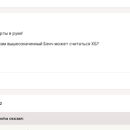
2
рты в руки!
кам вышеозначенный Бенч может считаться ХБ?
2
osha сказал: