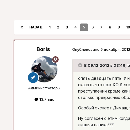
НАЗАД
1
2
3
4
5
6
7
8
9
10
Boris
Опубликовано
9 декабря, 201
В 09.12.2012 в 03:46, t
опять двадцать пять. У 
сказать что нож ХО без 
Администраторы
преступлении кроме как 
столько прекрасных обр
13.7 тыс
Особый эксперт Димаш, ч
Ну согласен с этим когда
лишняя паника???!