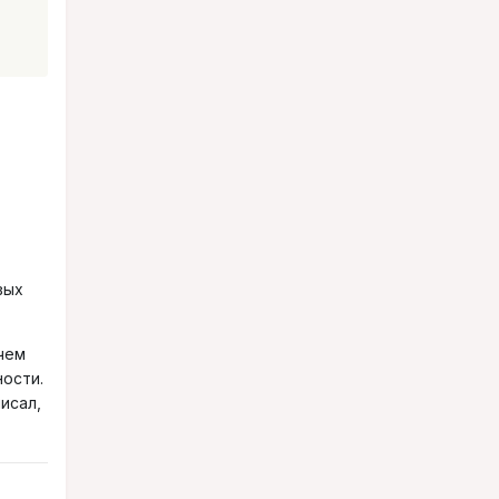
вых
 чем
ности.
исал,