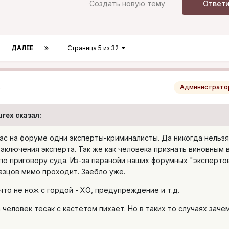
Создать новую тему
Ответ
ДАЛЕЕ
Страница 5 из 32
2
Администрато
urex сказал:
нас на форуме одни эксперты-криминалисты. Да никогда нельзя
заключения эксперта. Так же как человека признать виновным 
по приговору суда. Из-за паранойи наших форумных "эксперто
азцов мимо проходит. Зaeбло уже.
то не нож с гордой - ХО, предупреждение и т.д.
 человек тесак с кастетом пихает. Но в таких то случаях заче