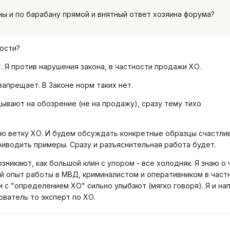
ны и по барабану прямой и внятный ответ хозяина форума?
ности?
. Я против нарушения закона, в частности продажи ХО.
апрещает. В Законе норм таких нет.
дывают на обозрение (не на продажу), сразу тему тихо
ю ветку ХО. И будем обсуждать конкретные образцы счастли
риводить примеры. Сразу и разъяснительная работа будет.
зникают, как большой клин с упором - все холодняк. Я знаю о
ий опыт работы в МВД, криминалистом и оперативником в част
 с "определением ХО" сильно улыбают (мягко говоря). Я и нап
ователь то эксперт по ХО.