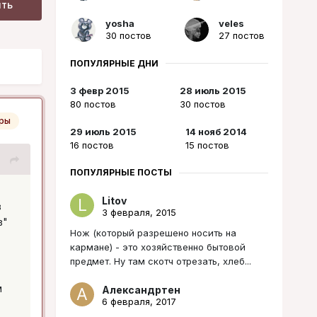
ить
yosha
veles
30 постов
27 постов
ПОПУЛЯРНЫЕ ДНИ
3 февр 2015
28 июль 2015
80 постов
30 постов
ры
29 июль 2015
14 нояб 2014
16 постов
15 постов
ПОПУЛЯРНЫЕ ПОСТЫ
Litov
в
3 февраля, 2015
в"
Нож (который разрешено носить на
кармане) - это хозяйственно бытовой
предмет. Ну там скотч отрезать, хлеб...
м
Александртен
6 февраля, 2017