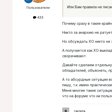
Или Вам правила не писа
Пользователи
423
Почему сразу в такие край
Никто за анархию не ратует
Но обсуждать ХО никто не з
А получается как ХО выкла
сворачивают.
Давайте сделаем отдельну
обладателей, объяснять, п
А то абсурдные ситуации во
пишу, т.к. имею практическ
Меня многие такие ситуации
что на форуме что ни польз
Цитата