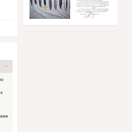
по
 к
дажи