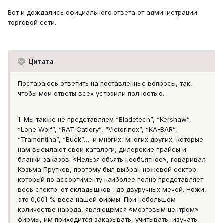
Вот и дождались официального ответа от администрации
торговой сети.
Цитата
Постараюсь ответить на поставленные вопросы, так,
чтобы мои ответы всех устроили полностью.
1. Мы также не представляем “Bladetech”, “Kershaw”,
“Lone Wolf”, “RAT Catlery”, “Victorinox”, “KA-BAR”,
“Tramontina”, “Buck”…. и многих, многих других, которые
нам высылают свои каталоги, дилерские прайсы и
бланки заказов. «Нельзя объять необъятное», говаривал
Козьма Прутков, поэтому был выбран ножевой сектор,
который по ассортименту наиболее полно представляет
весь спектр: от складышков , до двуручных мечей. Ножи,
это 0,001 % веса нашей фирмы. При небольшом
количестве народа, являющемся «мозговым центром»
фирмы, им приходится заказывать, учитывать, изучать,