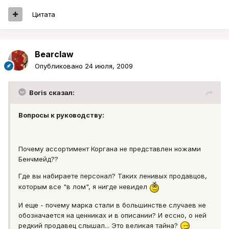
Цитата
Bearclaw
Опубликовано
24 июля, 2009
Boris сказал:
Вопросы к руководству:
Почему ассортимент Коргана не представлен ножами
Бенчмейд??
Где вы набираете персонал? Таких ленивых продавцов,
которым все "в лом", я нигде невидел
И еще - почему марка стали в большинстве случаев не
обозначается на ценниках и в описании? И ессно, о ней
редкий продавец слышал... Это великая тайна?