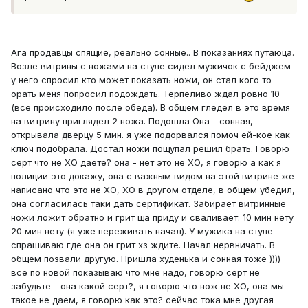
Ага продавцы спящие, реально сонные.. В показаниях путаюца.
Возле витрины с ножами на стуле сидел мужичок с бейджем
у него спросил кто может показать ножи, он стал кого то
орать меня попросил подождать. Терпеливо ждал ровно 10
(все происходило после обеда). В общем гледел в это время
на витрину приглядел 2 ножа. Подошла Она - сонная,
открывала дверцу 5 мин. я уже подорвался помоч ей-кое как
ключ подобрала. Достал ножи пощупал решил брать. Говорю
серт что не ХО даете? она - нет это не ХО, я говорю а как я
полиции это докажу, она с важным видом на этой витрине же
написано что это не ХО, ХО в другом отделе, в общем убедил,
она согласилась таки дать сертификат. Забирает витринные
ножи ложит обратно и грит ща приду и сваливает. 10 мин нету
20 мин нету (я уже переживать начал). У мужика на стуле
спрашиваю где она он грит хз ждите. Начал нервничать. В
общем позвали другую. Пришла худенька и сонная тоже ))))
все по новой показываю что мне надо, говорю серт не
забудьте - она какой серт?, я говорю что нож не ХО, она мы
такое не даем, я говорю как это? сейчас тока мне другая