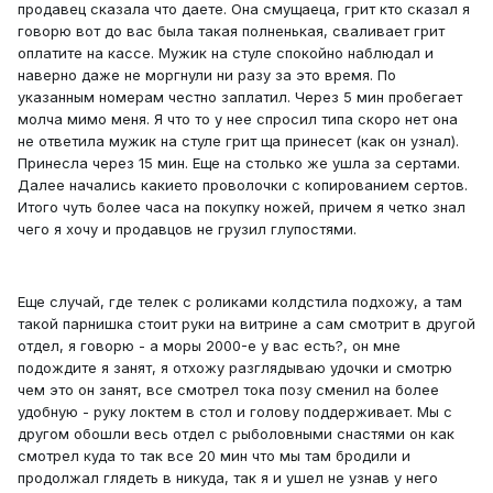
продавец сказала что даете. Она смущаеца, грит кто сказал я
говорю вот до вас была такая полненькая, сваливает грит
оплатите на кассе. Мужик на стуле спокойно наблюдал и
наверно даже не моргнули ни разу за это время. По
указанным номерам честно заплатил. Через 5 мин пробегает
молча мимо меня. Я что то у нее спросил типа скоро нет она
не ответила мужик на стуле грит ща принесет (как он узнал).
Принесла через 15 мин. Еще на столько же ушла за сертами.
Далее начались какието проволочки с копированием сертов.
Итого чуть более часа на покупку ножей, причем я четко знал
чего я хочу и продавцов не грузил глупостями.
Еще случай, где телек с роликами колдстила подхожу, а там
такой парнишка стоит руки на витрине а сам смотрит в другой
отдел, я говорю - а моры 2000-е у вас есть?, он мне
подождите я занят, я отхожу разглядываю удочки и смотрю
чем это он занят, все смотрел тока позу сменил на более
удобную - руку локтем в стол и голову поддерживает. Мы с
другом обошли весь отдел с рыболовными снастями он как
смотрел куда то так все 20 мин что мы там бродили и
продолжал глядеть в никуда, так я и ушел не узнав у него