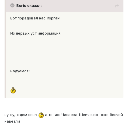
Boris сказал:
Вот порадовал нас Корган!
Из первых уст информация:
Радуемся!!
ну-ну, ждем цены
а то вон Чапаева-Шевченко тоже бенчей
навезли