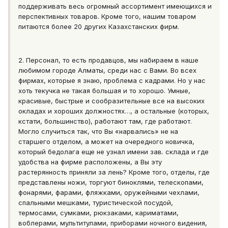
поддерживать весь огромный ассортимент имеющихся и
перспективных товаров. Кроме того, нашим товаром
питаются более 20 других Казахстанских фирм.
2. Персонал, то есть продавцов, мы набираем в наше
любимом городе Алматы, среди нас с Вами. Во всех
фирмах, которые я знаю, проблема с кадрами. Но у нас
хоть текучка не такая большая и то хорошо. Умные,
красивые, быстрые и сообразительные все на высоких
окладах и хороших должностях…, а остальные (которых,
кстати, большинство), работают там, где работают.
Могло случиться так, что Вы «нарвались» не на
старшего отделом, а может на очередного новичка,
который бедолага еще не узнал имени зав. склада и где
удобства на фирме расположены, а Вы эту
растерянность приняли за лень? Кроме того, отделы, где
представлены ножи, торгуют биноклями, телескопами,
фонарями, фарами, фляжками, оружейными чехлами,
спальными мешками, туристической посудой,
термосами, сумками, рюкзаками, кариматами,
воблерами, мультитулами, приборами ночного видения,