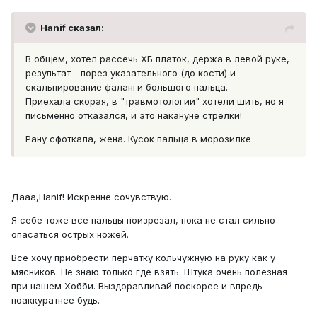
Hanif сказал:
В общем, хотел рассечь ХБ платок, держа в левой руке,
результат - порез указательного (до кости) и
скальпирование фаланги большого пальца.
Приехала скорая, в "травмотологии" хотели шить, но я
письменно отказался, и это накануне стрелки!
Рану сфоткала, жена. Кусок пальца в морозилке
Дааа,Hanif! Искренне сочувствую.
Я себе тоже все пальцы поизрезал, пока не стал сильно
опасаться острых ножей.
Всё хочу приобрести перчатку кольчужную на руку как у
мясников. Не знаю только где взять. Штука очень полезная
при нашем Хобби. Выздоравливай поскорее и впредь
поаккуратнее будь.