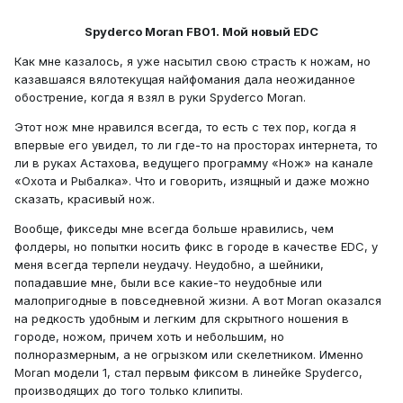
Spyderco Moran FB01. Мой новый EDC
Как мне казалось, я уже насытил свою страсть к ножам, но
казавшаяся вялотекущая найфомания дала неожиданное
обострение, когда я взял в руки Spyderco Moran.
Этот нож мне нравился всегда, то есть с тех пор, когда я
впервые его увидел, то ли где-то на просторах интернета, то
ли в руках Астахова, ведущего программу «Нож» на канале
«Охота и Рыбалка». Что и говорить, изящный и даже можно
сказать, красивый нож.
Вообще, фикседы мне всегда больше нравились, чем
фолдеры, но попытки носить фикс в городе в качестве EDC, у
меня всегда терпели неудачу. Неудобно, а шейники,
попадавшие мне, были все какие-то неудобные или
малопригодные в повседневной жизни. А вот Moran оказался
на редкость удобным и легким для скрытного ношения в
городе, ножом, причем хоть и небольшим, но
полноразмерным, а не огрызком или скелетником. Именно
Moran модели 1, стал первым фиксом в линейке Spyderco,
производящих до того только клипиты.