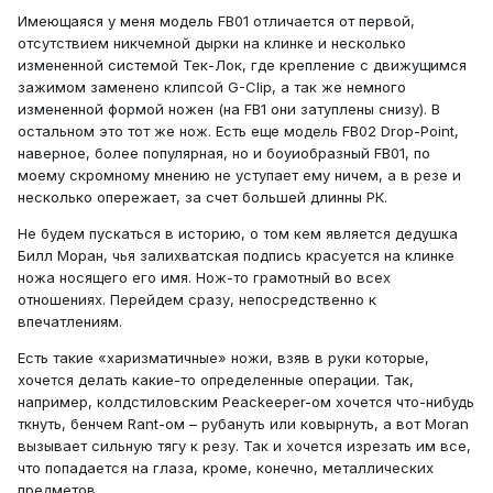
Имеющаяся у меня модель FB01 отличается от первой,
отсутствием никчемной дырки на клинке и несколько
измененной системой Тек-Лок, где крепление с движущимся
зажимом заменено клипсой G-Clip, а так же немного
измененной формой ножен (на FB1 они затуплены снизу). В
остальном это тот же нож. Есть еще модель FB02 Drop-Point,
наверное, более популярная, но и боуиобразный FB01, по
моему скромному мнению не уступает ему ничем, а в резе и
несколько опережает, за счет большей длинны РК.
Не будем пускаться в историю, о том кем является дедушка
Билл Моран, чья залихватская подпись красуется на клинке
ножа носящего его имя. Нож-то грамотный во всех
отношениях. Перейдем сразу, непосредственно к
впечатлениям.
Есть такие «харизматичные» ножи, взяв в руки которые,
хочется делать какие-то определенные операции. Так,
например, колдстиловским Peackeeper-ом хочется что-нибудь
ткнуть, бенчем Rant-ом – рубануть или ковырнуть, а вот Moran
вызывает сильную тягу к резу. Так и хочется изрезать им все,
что попадается на глаза, кроме, конечно, металлических
предметов.