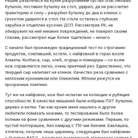
Решив развлечься на кухне разрубанием пустых пластиковых
бутылок, поставил бутылку на стол, ударил, да не рассчитал
траекторию и силу – разрубил бутылку до дна и клинок с
грохотом ударился в стол. На столе осталась глубокая
зарубка и отщеплен кусочек ДСП. Рассмотрев РК, не
обнаружил на ней никаких повреждений, не поверил своим
глазам, рассмотрел еще более тщательно – ничего.
С начало был произведен традиционный тест по строганию
продуктов, совпавший, кстати, с найфовкой в горах возле
Алматы. Колбаса, сыр, хлеб, огурцы и помидоры – со всем
нож справляется легко, очень приятный рез. Единственно, что
твердый сыр налипает на клинок. Качество реза сравнимо с
неплохим кухонником или Опинелем. Яблоки режутся на
прозрачные ломтики.
Тут же на найфовке, нож был испытан на колющие и рубящие
способности. В качестве мишеней были избраны ПЭТ бутылки,
дерево и ветки. Так как кроме меня нашлись и другие
любители помахать ножами, то тестирование было более
полным на фоне сравнения с другими режиками. Первым, по
пустой полторашке, бил камрад с 710-ым бенчем. Баклашка,
отлетела, получив лишь царапину, следующим был найфоман
с Онтарио RAT-1 – результат аналогичный. Наискосок ударил я