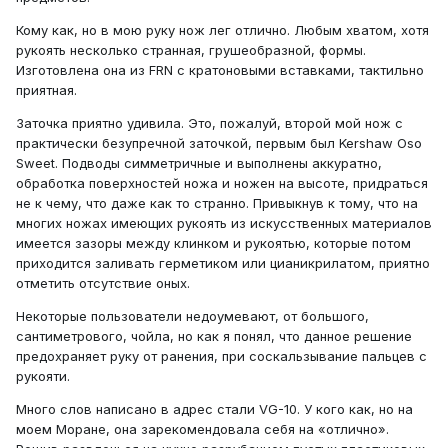
Кому как, но в мою руку нож лег отлично. Любым хватом, хотя
рукоять несколько странная, грушеобразной, формы.
Изготовлена она из FRN с кратоновыми вставками, тактильно
приятная.
Заточка приятно удивила. Это, пожалуй, второй мой нож с
практически безупречной заточкой, первым был Kershaw Oso
Sweet. Подводы симметричные и выполнены аккуратно,
обработка поверхностей ножа и ножен на высоте, придраться
не к чему, что даже как то странно. Привыкнув к тому, что на
многих ножах имеющих рукоять из искусственных материалов
имеется зазоры между клинком и рукоятью, которые потом
приходится заливать герметиком или цианикрилатом, приятно
отметить отсутствие оных.
Некоторые пользователи недоумевают, от большого,
сантиметрового, чойла, но как я понял, что данное решение
предохраняет руку от ранения, при соскальзывание пальцев с
рукояти.
Много слов написано в адрес стали VG-10. У кого как, но на
моем Моране, она зарекомендовала себя на «отлично».