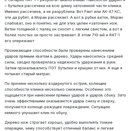
– бутылка рассечена на всю длину заточенной части клинка.
Именно рассечена, а не разрублена. Вот Рант или АК-47 КС,
эти да рубят, а Моран рассекает. А вот в рубке веток, Моран
слабоват, оно и понятно, не для этих целен «заточен» нож.
Ветки толщиной с палец он сносит с легким свистом, а вот в
более толстых он просто застревает. В этом 710-ый и RAT-1
его опережают.
Проникающие способности были проверены нанесением
ударов прямым хватом в дерево. Удары наносились средней
силы, заодно проверялась надежность удержания в руке.
Затем прокалывались ПЭТ бутылки и крышки от них. А еще я
потыкал старый матрас.
По причине несколько вздернутого острия, колющие
способности клинка несколько снижены. Особенно это
ощущается при нанесении прямых ударов и ударов сбоку. Зато
очень эффективными оказываются удары снизу и сверху,
получается колюще-режущее повреждение. Ситуацию
немного улучшает клин по обуху.
Дерево нож строгает хорошо, удобно выполнять тонкие
операции, чему способствует отличный баланс и легкая