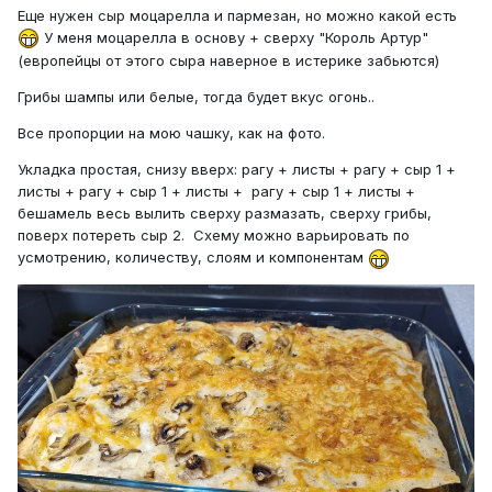
Еще нужен сыр моцарелла и пармезан, но можно какой есть
У меня моцарелла в основу + сверху "Король Артур"
(европейцы от этого сыра наверное в истерике забьются)
Грибы шампы или белые, тогда будет вкус огонь..
Все пропорции на мою чашку, как на фото.
Укладка простая, снизу вверх: рагу + листы + рагу + сыр 1 +
листы + рагу + сыр 1 + листы + рагу + сыр 1 + листы +
бешамель весь вылить сверху размазать, сверху грибы,
поверх потереть сыр 2. Схему можно варьировать по
усмотрению, количеству, слоям и компонентам