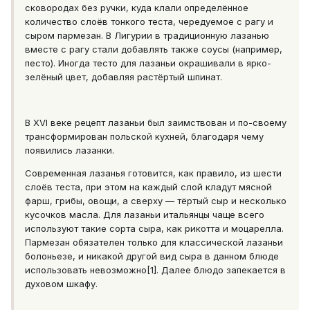
сковородах без ручки, куда клали определённое
количество слоёв тонкого теста, чередуемое с рагу и
сыром пармезан. В Лигурии в традиционную лазанью
вместе с рагу стали добавлять также соусы (например,
песто). Иногда тесто для лазаньи окрашивали в ярко-
зелёный цвет, добавляя растёртый шпинат.
В XVI веке рецепт лазаньи был заимствован и по-своему
трансформирован польской кухней, благодаря чему
появились лазанки.
Современная лазанья готовится, как правило, из шести
слоёв теста, при этом на каждый слой кладут мясной
фарш, грибы, овощи, а сверху — тёртый сыр и несколько
кусочков масла. Для лазаньи итальянцы чаще всего
используют такие сорта сыра, как рикотта и моцарелла.
Пармезан обязателен только для классической лазаньи
болоньезе, и никакой другой вид сыра в данном блюде
использовать невозможно[1]. Далее блюдо запекается в
духовом шкафу.