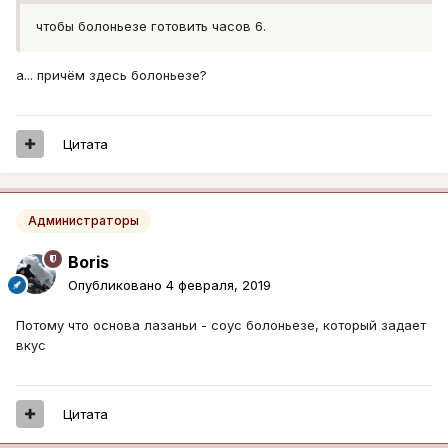
ч
то
бы болоньезе
готови
ть часо
в
6
.
а... причём здесь болоньезе?
Цитата
Администраторы
Boris
Опубликовано
4 февраля, 2019
Потому что основа лазаньи - соус болоньезе, который задает
вкус
Цитата