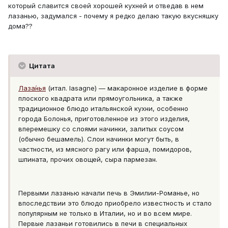
который славится своей хорошей кухней и отведав в нем
лазанью, задумался - почему я редко делаю такую вкусняшку
дома??
Цитата
Лаза́нья
(итал. lasagne) — макаронное изделие в форме
плоского квадрата или прямоугольника, а также
традиционное блюдо итальянской кухни, особенно
города Болонья, приготовленное из этого изделия,
вперемешку со слоями начинки, залитых соусом
(обычно бешамель). Слои начинки могут быть, в
частности, из мясного рагу или фарша, помидоров,
шпината, прочих овощей, сыра пармезан.
Первыми лазанью начали печь в Эмилии-Романье, но
впоследствии это блюдо приобрело известность и стало
популярным не только в Италии, но и во всем мире.
Первые лазаньи готовились в печи в специальных