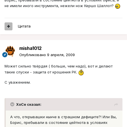
Борис, пребывали в состояние цейтнота в условиях офиса, и
не имели иного инструмента, нежели нож Кершо Шаллот?
Цитата
misha1012
Опубликовано
9 апреля, 2009
Может сильно твёрдая ( больше, чем надо), вот и делают
такие спуски - защита от крошения РК.
С уважением.
XoCe сказал:
А что, открывашки нынче в страшном дефиците?! Или Вы,
Борис, пребывали в состояние цейтнота в условиях