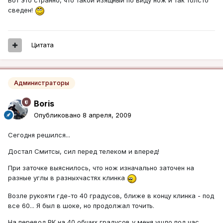
Вот это странно, что такой изящный по виду нож и так толсто
сведен!
Цитата
Администраторы
Boris
Опубликовано
8 апреля, 2009
Сегодня решился...
Достал Смитсы, сил перед телеком и вперед!
При заточке выяснилось, что нож изначально заточен на
разные углы в разныхчастях клинка
Возле рукояти где-то 40 градусов, ближе в концу клинка - под
все 60... Я был в шоке, но продолжал точить.
На перевод РК на 40 общих градусов у меня ушло под час