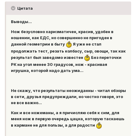
Цитата
Выводы...
Нож безусловно харизматичен, красив, удобен в
ношении, как ЕДС, но совершенно не пригоден в
данной геометрии в быту
Я уже не стал
продолжать тест, резать колбасу, сыр, овощи, так как
результат был заведомо известен
Без переточки
РК на угол менее 30 градусов, нож - красивая
игрушка, которой надо дать ума...
Не скажу, что результаты неожиданны - читал обзоры
в сети, друзья предупреждали, но честно говоря, это
не все важно...
Как и все ножеманы, а я причисляю себя к сим, для
меня нож в первую очередь цацка, которую таскаешь
в кармане не для пользы, а для радости