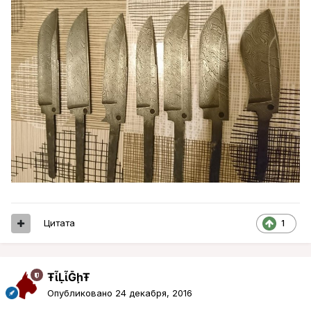
Цитата
1
ŦᾡἷḶἷḠḩŦ
Опубликовано
24 декабря, 2016