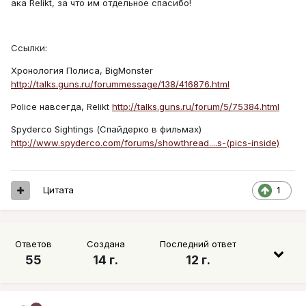
ака Relikt, за что им отдельное спасибо!
Ссылки:
Хронология Полиса, BigMonster
http://talks.guns.ru/forummessage/138/416876.html
Police навсегда, Relikt
http://talks.guns.ru/forum/5/75384.html
Spyderco Sightings (Спайдерко в фильмах)
http://www.spyderco.com/forums/showthread....s-(pics-inside)
Цитата
1
Ответов
Создана
Последний ответ
55
14 г.
12 г.