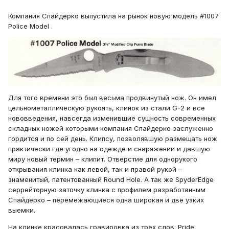
Компания Спайдерко выпустила на рынок новую модель #1007
Police Model .
Для того времени это был весьма продвинутый нож. Он имел
цельнометаллическую рукоять, клинок из стали G-2 и все
нововведения, навсегда изменившие сущность современных
складных ножей которыми компания Спайдерко заслуженно
гордится и по сей день. Клипсу, позволявшую размещать нож
практически где угодно на одежде и снаряжении и давшую
миру новый термин – клипит. Отверстие для однорукого
открывания клинка как левой, так и правой рукой –
знаменитый, патентованный Round Hole. А так же SpyderEdge
серрейторную заточку клинка с профилем разработанным
Спайдерко – перемежающиеся одна широкая и две узких
выемки.
На клинке красовалась гравировка из трех слов: Pride