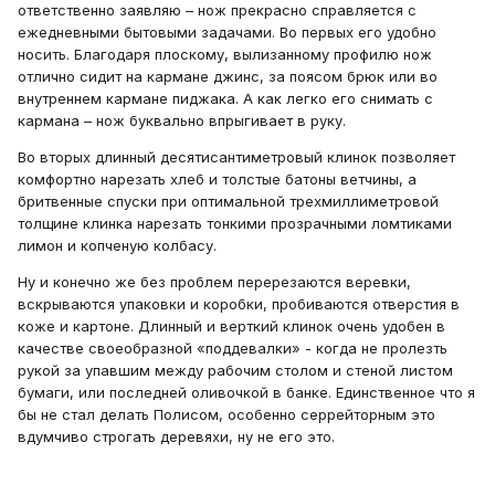
ответственно заявляю – нож прекрасно справляется с
ежедневными бытовыми задачами. Во первых его удобно
носить. Благодаря плоскому, вылизанному профилю нож
отлично сидит на кармане джинс, за поясом брюк или во
внутреннем кармане пиджака. А как легко его снимать с
кармана – нож буквально впрыгивает в руку.
Во вторых длинный десятисантиметровый клинок позволяет
комфортно нарезать хлеб и толстые батоны ветчины, а
бритвенные спуски при оптимальной трехмиллиметровой
толщине клинка нарезать тонкими прозрачными ломтиками
лимон и копченую колбасу.
Ну и конечно же без проблем перерезаются веревки,
вскрываются упаковки и коробки, пробиваются отверстия в
коже и картоне. Длинный и верткий клинок очень удобен в
качестве своеобразной «поддевалки» - когда не пролезть
рукой за упавшим между рабочим столом и стеной листом
бумаги, или последней оливочкой в банке. Единственное что я
бы не стал делать Полисом, особенно серрейторным это
вдумчиво строгать деревяхи, ну не его это.