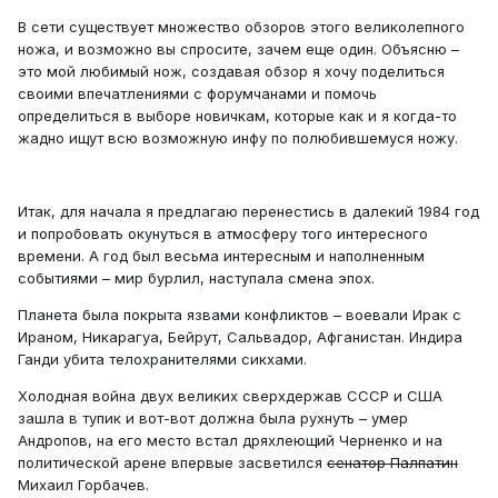
В сети существует множество обзоров этого великолепного
ножа, и возможно вы спросите, зачем еще один. Объясню –
это мой любимый нож, создавая обзор я хочу поделиться
своими впечатлениями с форумчанами и помочь
определиться в выборе новичкам, которые как и я когда-то
жадно ищут всю возможную инфу по полюбившемуся ножу.
Итак, для начала я предлагаю перенестись в далекий 1984 год
и попробовать окунуться в атмосферу того интересного
времени. А год был весьма интересным и наполненным
событиями – мир бурлил, наступала смена эпох.
Планета была покрыта язвами конфликтов – воевали Ирак с
Ираном, Никарагуа, Бейрут, Сальвадор, Афганистан. Индира
Ганди убита телохранителями сикхами.
Холодная война двух великих сверхдержав СССР и США
зашла в тупик и вот-вот должна была рухнуть – умер
Андропов, на его место встал дряхлеющий Черненко и на
политической арене впервые засветился
сенатор Палпатин
Михаил Горбачев.