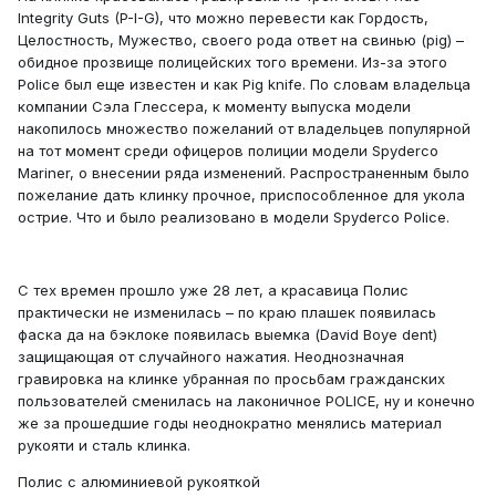
Integrity Guts (P-I-G), что можно перевести как Гордость,
Целостность, Мужество, своего рода ответ на свинью (pig) –
обидное прозвище полицейских того времени. Из-за этого
Police был еще известен и как Pig knife. По словам владельца
компании Сэла Глессера, к моменту выпуска модели
накопилось множество пожеланий от владельцев популярной
на тот момент среди офицеров полиции модели Spyderco
Mariner, о внесении ряда изменений. Распространенным было
пожелание дать клинку прочное, приспособленное для укола
острие. Что и было реализовано в модели Spyderco Police.
С тех времен прошло уже 28 лет, а красавица Полис
практически не изменилась – по краю плашек появилась
фаска да на бэклоке появилась выемка (David Boye dent)
защищающая от случайного нажатия. Неоднозначная
гравировка на клинке убранная по просьбам гражданских
пользователей сменилась на лаконичное POLICE, ну и конечно
же за прошедшие годы неоднократно менялись материал
рукояти и сталь клинка.
Полис с алюминиевой рукояткой