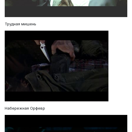
Трудная мишень
Набережная Орфевр