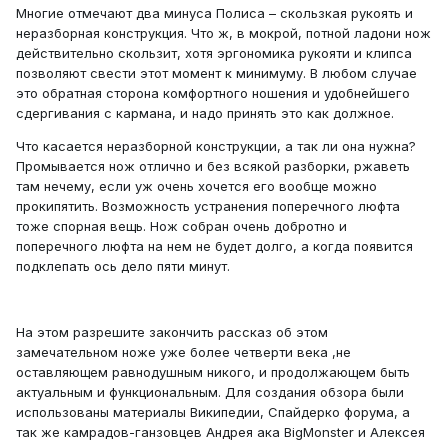
Многие отмечают два минуса Полиса – скользкая рукоять и
неразборная конструкция. Что ж, в мокрой, потной ладони нож
действительно скользит, хотя эргономика рукояти и клипса
позволяют свести этот момент к минимуму. В любом случае
это обратная сторона комфортного ношения и удобнейшего
сдергивания с кармана, и надо принять это как должное.
Что касается неразборной конструкции, а так ли она нужна?
Промывается нож отлично и без всякой разборки, ржаветь
там нечему, если уж очень хочется его вообще можно
прокипятить. Возможность устранения поперечного люфта
тоже спорная вещь. Нож собран очень добротно и
поперечного люфта на нем не будет долго, а когда появится
подклепать ось дело пяти минут.
На этом разрешите закончить рассказ об этом
замечательном ноже уже более четверти века ,не
оставляющем равнодушным никого, и продолжающем быть
актуальным и функциональным. Для создания обзора были
использованы материалы Википедии, Спайдерко форума, а
так же камрадов-ганзовцев Андрея ака BigMonster и Алексея