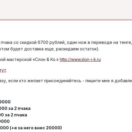
1 пчака со скидкой 6700 рублей, один нож в переводе на тенге
отом будет доставка еще, раскидаем остаток).
ной мастерской «Слон & Ко.»
http://www.slon-i-k.ru
тут
казу, если кто желает присоединяйтесь - пишите мне я добавл
39000
000 за 2 пчака
00 за 2 пчака
39000
000 (+я за него внес 20000)