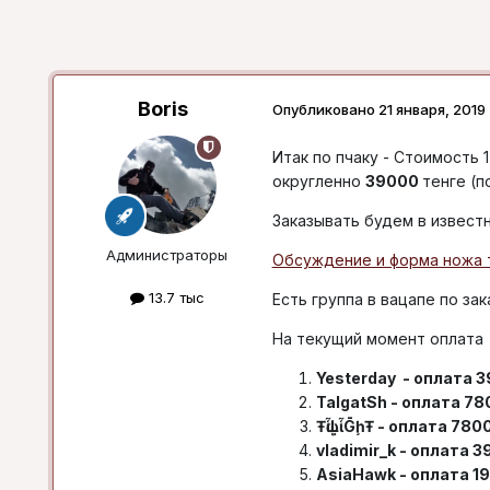
Boris
Опубликовано
21 января, 2019
Итак по пчаку - Стоимость 
округленно
39000
тенге (п
Заказывать будем в извест
Администраторы
Обсуждение и форма ножа 
13.7 тыс
Есть группа в вацапе по за
На текущий момент оплата
Yesterday - оплата 
TalgatSh - оплата 78
ŦᾡἷḶἷḠḩŦ - оплата 780
vladimir_k - оплата 
AsiaHawk - оплата 19