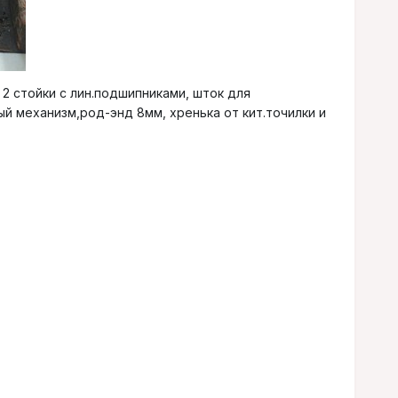
2 стойки с лин.подшипниками, шток для
ый механизм,род-энд 8мм, хренька от кит.точилки и