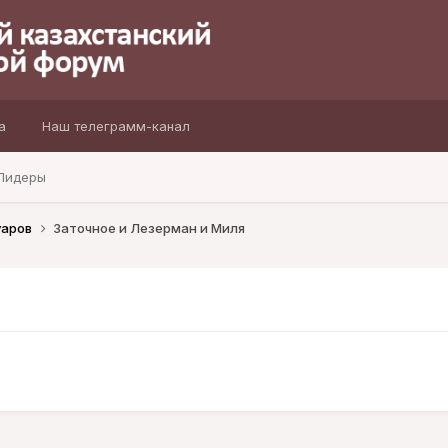
а
Наш телеграмм-канал
Лидеры
уаров
Заточное и Лезерман и Миля