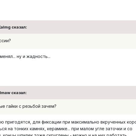
Xalmg сказал:
ссии?
енял... ну и жадность...
 dmaw сказал:
ые гайки с резьбой зачем?
аю пригодятся, для фиксации при максимально вкрученных кор
я на тонких камнях, керамике... при малом угле заточки и со
 концы шпилек тоже скруглены - можно и на них работать...