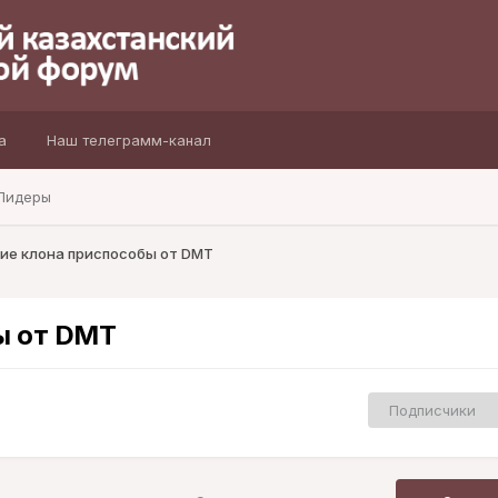
а
Наш телеграмм-канал
Лидеры
ие клона приспособы от DMT
ы от DMT
Подписчики