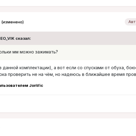
6
(изменено)
Авт
GEO_VIK сказал:
кольки мм можно зажимать?
в данной комплектации), а вот если со спусками от обуха, бою
пока проверить не на чём, но надеюсь в ближайшее время про
льзователем JonVic
6