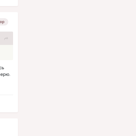
ор
сь
верю.