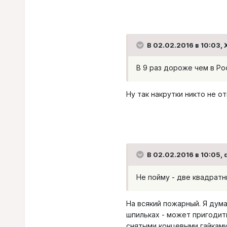
В 02.02.2016 в 10:03, 
В 9 раз дороже чем в Ро
Ну так накрутки никто не отм
В 02.02.2016 в 10:05,
Не пойму - две квадратн
На всякий пожарный. Я дум
шпильках - может пригодитьс
снятыми концевыми гайками,