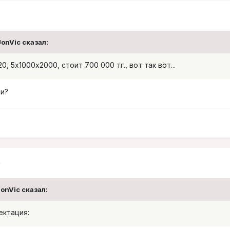
6
JonVic сказал:
, 5х1000х2000, стоит 700 000 тг., вот так вот...
ии?
6
JonVic сказал:
ектация: