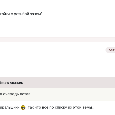
гайки с резьбой зачем?
6
Авт
 dmaw сказал:
 в очередь встал
биральщики
так что все по списку из этой темы...