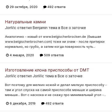
29 октября, 2020
492 ответа
Натуральные камни
JonVic
ответил
Benjamin
тема в
Все о заточке
Аналогично - новый от www.belgischerbrocken.de (бывшая
www.belgischerbrochen.com) тоже ни очем - после притирки
нормально, но грубо, а затем когда поверхность чуть...
4 января, 2020
509 ответов
Изготовление клона приспособы от DMT
JonVic
ответил
JonVic
тема в
Все о заточке
Вот поэтому для мелких ножей и делал мелкую приспособу -
там и угол спуска на самой приспособе меньше и ширина
меньше... Вот с наскока и не скажу про минимальный угол -...
6 декабря, 2019
492 ответа