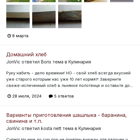
8 марта
Домашний хлеб
JonVic
ответил
Boris
тема в
Кулинария
Руку набить - дело времени! НО - свой хлеб всегда вкусней
уже старого которым нас уже 10 лет кормят! Заверните
свеже-испеченный хлеб в льняное полотенце и оставьте до...
28 июля, 2024
5 ответов
Варианты приготовления шашлыка - баранина,
свинина и т.п.
JonVic
ответил
kosta nett
тема в
Кулинария
Супер! Но мне до сих пор не понятны вырезы для палочек у