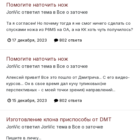
Помогите наточить нож
JonVic
ответил тема в
Все о заточке
Та я согласен! Но почему тогда я не смог ничего сделать со
спусками ножа из Р6М5 на ОА, а на КК хоть чуть получилось?
17 декабря, 2023
802 ответа
Помогите наточить нож
JonVic
ответил тема в
Все о заточке
Алексей привет! Все это пошло от Дмитрича... С его видео-
курсов... Он в свое время дал кучу тупиковых(не
перспективных - с моей точки зрения) направлений...
15 декабря, 2023
802 ответа
Изготовление клона приспособы от DMT
JonVic
ответил
JonVic
тема в
Все о заточке
Пишите в личку...