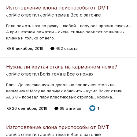
Изготовление клона приспособы от DMT
JonVic
ответил
JonVic
тема в
Все о заточке
Если зажать нож за ручку - любой - пару раз правил спуски...
А при штатном зажатии - очень сильно зависит от ширины
клинка и только от него...
6 декабря, 2019
492 ответа
Нужна ли крутая сталь на карманном ноже?
JonVic
ответил
Boris
тема в
Все о ножах
Блин! Да конечно нужна довольно приличная сталь на
карманике! Могу на пальцах обяснить - купил Boker сталь
AUS 8 - порезал пару пластиковых стрипов... кромка...
26 сентября, 2019
69 ответов
1
Изготовление клона приспособы от DMT
JonVic
ответил
JonVic
тема в
Все о заточке