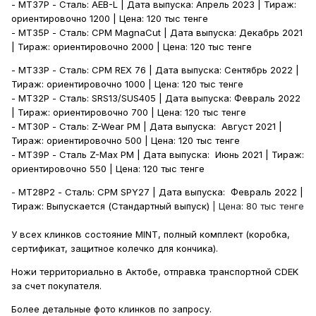
- MT37P -
Сталь
: AEB-L |
Дата
выпуска
:
Апрель
2023 |
Тираж
:
ориентировочно
1200
|
Цена
: 120
тыс
тенге
- MT35P -
Сталь
: CPM MagnaCut |
Дата
выпуска
:
Декабрь
2021
|
Тираж
:
ориентировочно
2000
|
Цена
: 120
тыс
тенге
- MT33P -
Сталь
: CPM REX 76 |
Дата
выпуска
:
Сентябрь
2022 |
Тираж
:
ориентировочно
1000
|
Цена
: 120
тыс
тенге
- MT32P -
Сталь
: SRS13/SUS405 |
Дата
выпуска
:
Февраль
2022
|
Тираж
:
ориентировочно
700
|
Цена
: 120
тыс
тенге
- MT30P -
Сталь
: Z-Wear PM |
Дата
выпуска
:
Август
2021 |
Тираж
:
ориентировочно
500
|
Цена
: 120
тыс
тенге
- MT39P -
Сталь
Z-Max PM |
Дата
выпуска
:
Июнь
2021 |
Тираж
:
ориентировочно
550
|
Цена
: 120
тыс
тенге
-
MT
28
P
2 -
Сталь:
CPM
SPY
27 | Дата выпуска:
Февраль 2022 |
Тираж: Выпускается (Стандартный выпуск)
| Цена: 80 тыс тенге
У всех клинков состояние
MINT
, полный комплект (коробка,
сертификат, защитное колечко для кончика).
Ножи территориально в Актобе, отправка транспортной
CDEK
за счет покупателя.
Более детальные фото клинков по запросу.