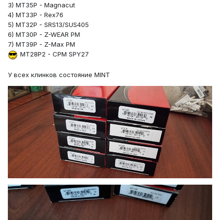
3) MT35P - Magnacut
4) MT33P - Rex76
5) MT32P - SRS13/SUS405
6) MT30P - Z-WEAR PM
7) MT39P - Z-Max PM
MT28P2 - CPM SPY27
У всех клинков состояние MINT