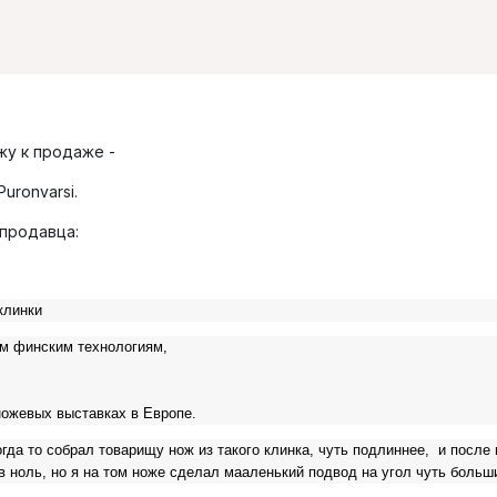
жу к продаже -
uronvarsi.
 продавца:
клинки
м финским технологиям,
ножевых выставках в Европе.
да то собрал товарищу нож из такого клинка, чуть подлиннее, и после
в ноль, но я на том ноже сделал мааленький подвод на угол чуть больши