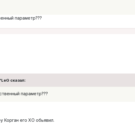
венный параметр???
O'LeG сказал:
нственный параметр???
у Корган его ХО обьявил.