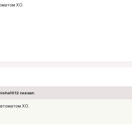
томатом ХО.
misha1012 сказал:
автоматом ХО.