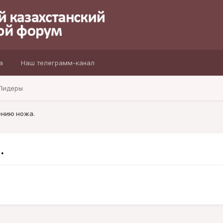
а
Наш телеграмм-канал
Лидеры
ению ножа.
.