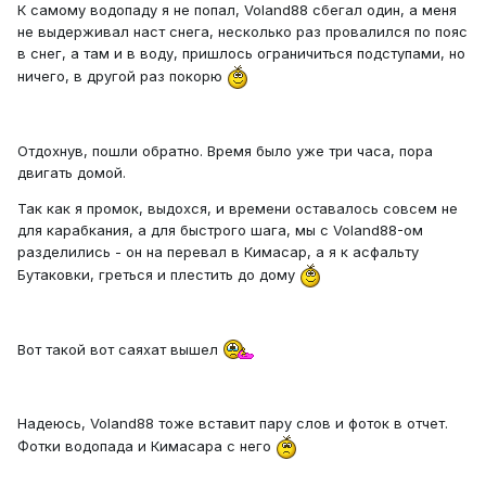
К самому водопаду я не попал, Voland88 сбегал один, а меня
не выдерживал наст снега, несколько раз провалился по пояс
в снег, а там и в воду, пришлось ограничиться подступами, но
ничего, в другой раз покорю
Отдохнув, пошли обратно. Время было уже три часа, пора
двигать домой.
Так как я промок, выдохся, и времени оставалось совсем не
для карабкания, а для быстрого шага, мы с Voland88-ом
разделились - он на перевал в Кимасар, а я к асфальту
Бутаковки, греться и плестить до дому
Вот такой вот саяхат вышел
Надеюсь, Voland88 тоже вставит пару слов и фоток в отчет.
Фотки водопада и Кимасара с него