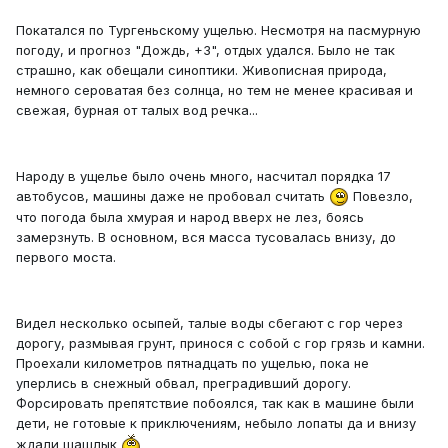
Покатался по Тургеньскому ущелью. Несмотря на пасмурную
погоду, и прогноз "Дождь, +3", отдых удался. Было не так
страшно, как обещали синоптики. Живописная природа,
немного сероватая без солнца, но тем не менее красивая и
свежая, бурная от талых вод речка...
Народу в ущелье было очень много, насчитал порядка 17
автобусов, машины даже не пробовал считать
Повезло,
что погода была хмурая и народ вверх не лез, боясь
замерзнуть. В основном, вся масса тусовалась внизу, до
первого моста.
Видел несколько осыпей, талые воды сбегают с гор через
дорогу, размывая грунт, принося с собой с гор грязь и камни.
Проехали километров пятнадцать по ущелью, пока не
уперлись в снежный обвал, преградивший дорогу.
Форсировать препятствие побоялся, так как в машине были
дети, не готовые к приключениям, небыло лопаты да и внизу
ждали шашлык