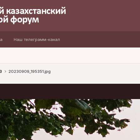
а
Наш телеграмм-канал
23
20230909_195351.jpg