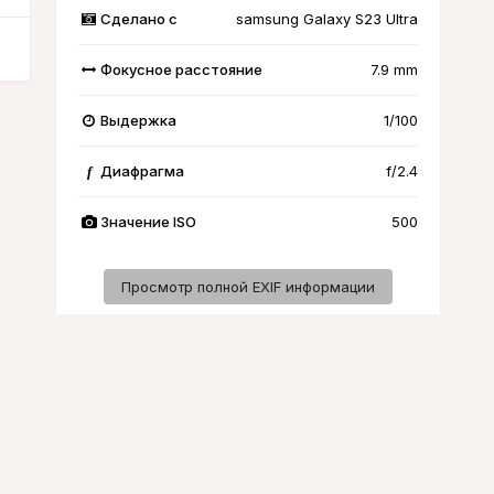
Сделано с
samsung Galaxy S23 Ultra
Фокусное расстояние
7.9 mm
Выдержка
1/100
Диафрагма
f/2.4
f
Значение ISO
500
Просмотр полной EXIF информации
Активность
-файлы