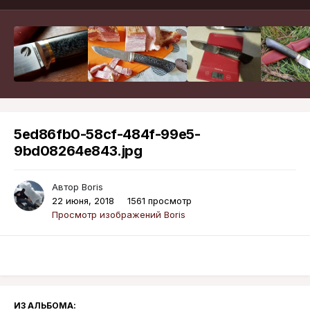
5ed86fb0-58cf-484f-99e5-
9bd08264e843.jpg
Автор
Boris
22 июня, 2018
1561 просмотр
Просмотр изображений Boris
ИЗ АЛЬБОМА: