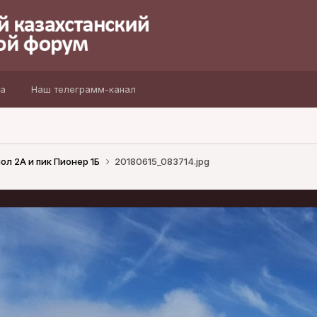
а
Наш телеграмм-канал
ол 2А и пик Пионер 1Б
20180615_083714.jpg