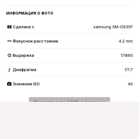
ИНФОРМАЦИЯ О ФОТО
Сделано с
samsung SM-G935F
Фокусное расстояние
4.2 mm
Выдержка
1/1860
Диафрагма
f/1.7
f
Значение ISO
40
Просмотр полной EXIF информации
Подписчики
0