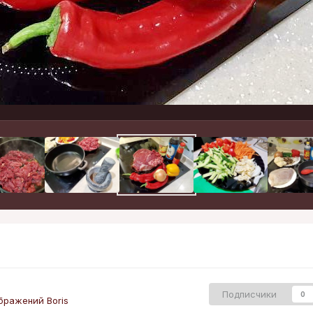
Подписчики
0
бражений Boris