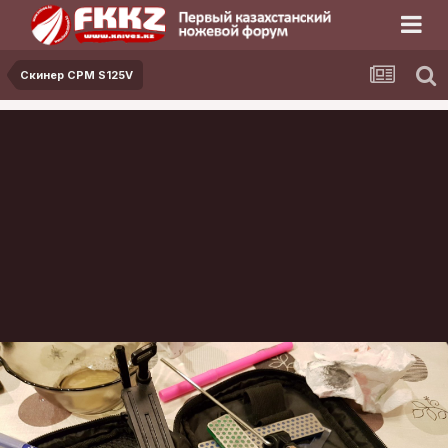
Скинер CPM S125V