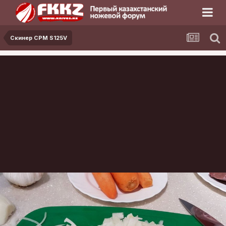
Скинер CPM S125V