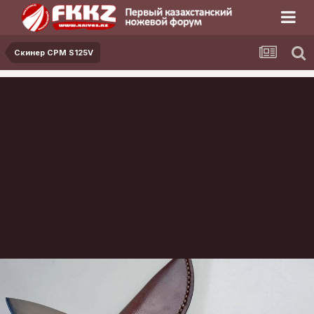
Скинер CPM S125V