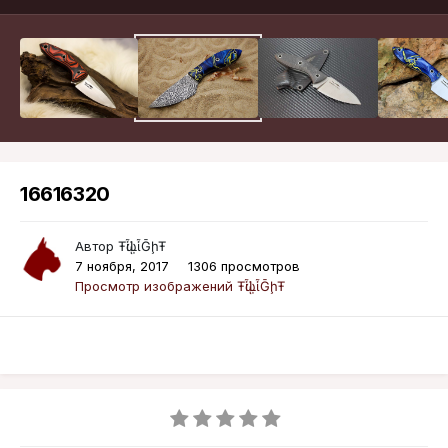
16616320
Автор
ŦᾡἷḶἷḠḩŦ
7 ноября, 2017
1306 просмотров
Просмотр изображений ŦᾡἷḶἷḠḩŦ