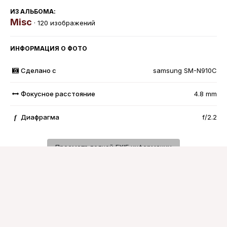
ИЗ АЛЬБОМА:
Misc
· 120 изображений
ИНФОРМАЦИЯ О ФОТО
Сделано с
samsung SM-N910C
Фокусное расстояние
4.8 mm
Диафрагма
f/2.2
f
Просмотр полной EXIF информации
Подписчики
0