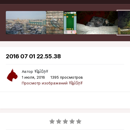
2016 07 01 22.55.38
Автор
ŦᾡἷḶἷḠḩŦ
1 июля, 2016
1395 просмотров
Просмотр изображений ŦᾡἷḶἷḠḩŦ