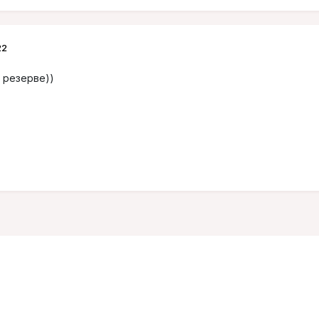
22
 резерве))