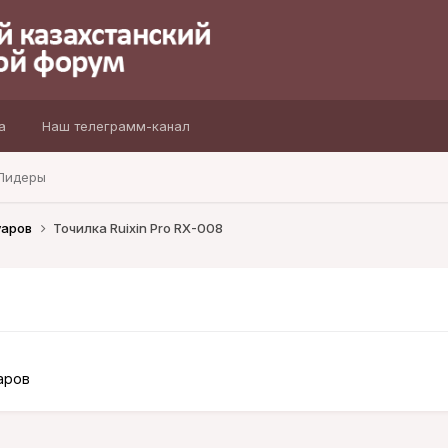
а
Наш телеграмм-канал
Лидеры
уаров
Точилка Ruixin Pro RX-008
аров