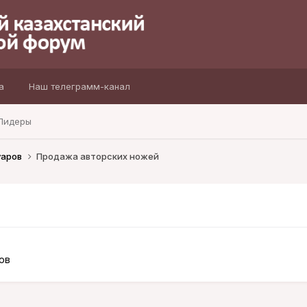
а
Наш телеграмм-канал
Лидеры
уаров
Продажа авторских ножей
ов