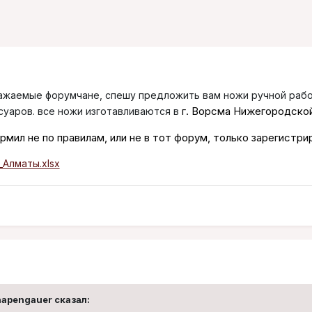
ажаемые форумчане, спешу предложить вам ножи ручной работ
г. Ворсма Нижегородской
суаров. все ножи изготавливаются в
мил не по правилам, или не в тот форум, только зарегистри
Алматы.xlsx
hapengauer
сказал: