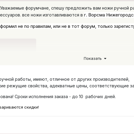
 Уважаемые форумчане, спешу предложить вам ножи ручной раб
г. Ворсма Нижегородск
сессуаров. все ножи изготавливаются в
формил не по правилам, или не в тот форум, только зарегист
Прайс_для_сотрудничества_Алматы.xlsx
Показать
но
 ручной работы, имеют, отличное от других производителей,
кие режущие свойства, адекватные цены, соответствующие з
ована! Сроки исполнения заказа - до 10 рабочих дней.
овариваются скидки!