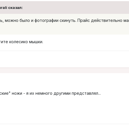
rali
сказал:
ь, можно было и фотографии скинуть. Прайс действительно ма
утите колесико мышки.
кие" ножи - я их немного другими представлял...