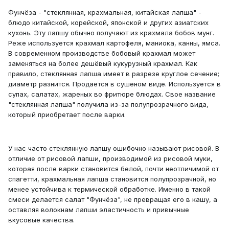
Фунчёза - "стеклянная, крахмальная, китайская лапша" -
блюдо китайской, корейской, японской и других азиатских
кухонь. Эту лапшу обычно получают из крахмала бобов мунг.
Реже используется крахмал картофеля, маниока, канны, ямса.
В современном производстве бобовый крахмал может
заменяться на более дешёвый кукурузный крахмал. Как
правило, стеклянная лапша имеет в разрезе круглое сечение;
диаметр разнится. Продается в сушеном виде. Используется в
супах, салатах, жареных во фритюре блюдах. Свое название
"стеклянная лапша" получила из-за полупрозрачного вида,
который приобретает после варки.
У нас часто стеклянную лапшу ошибочно называют рисовой. В
отличие от рисовой лапши, производимой из рисовой муки,
которая после варки становится белой, почти неотличимой от
спагетти, крахмальная лапша становится полупрозрачной, но
менее устойчива к термической обработке. Именно в такой
смеси делается салат "Фунчёза", не превращая его в кашу, а
оставляя волокнам лапши эластичность и привычные
вкусовые качества.