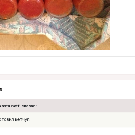
5
kosta nett' сказал:
отовил кетчуп.