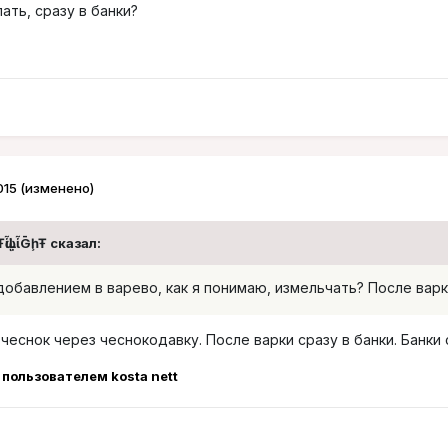
ать, сразу в банки?
015
(изменено)
ᾡἷḶἷḠḩŦ сказал:
добавлением в варево, как я понимаю, измельчать? После варки
 чеснок через чеснокодавку. После варки сразу в банки. Банки
пользователем kosta nett