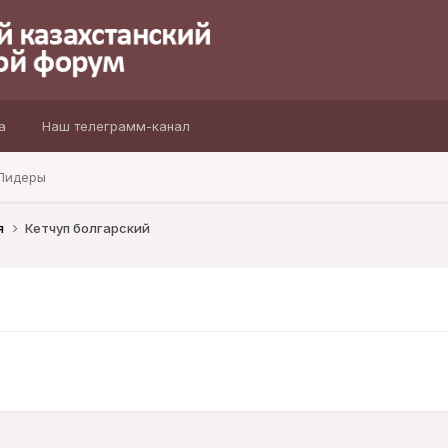
а
Наш телеграмм-канал
Лидеры
я
Кетчуп болгарский