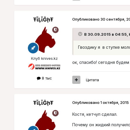
ŦᾡἷḶἷḠḩŦ
Опубликовано
30 сентября, 2
В 30.09.2015 в 04:55, k
Гвоздику я в ступке мол
Клуб knives.kz
ок, спасибо! сегодня будем
8 тыс
Цитата
ŦᾡἷḶἷḠḩŦ
Опубликовано
1 октября, 2015
Костя, кетчуп сделал.
Почему он жидкий получился