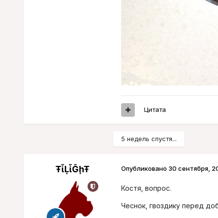
Цитата
5 недель спустя...
ŦᾡἷḶἷḠḩŦ
Опубликовано
30 сентября, 2
Костя, вопрос.
Чеснок, гвоздику перед доб