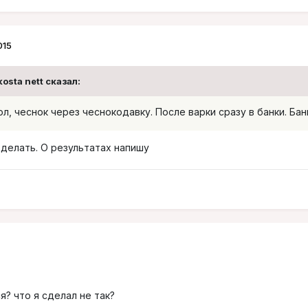
015
osta nett сказал:
ол, чеснок через чеснокодавку. После варки сразу в банки. Ба
 делать. О результатах напишу
? что я сделал не так?