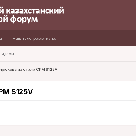
а
Наш телеграмм-канал
Лидеры
ирюкова из стали CPM S125V
CPM S125V