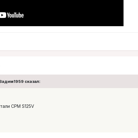
5
 Вадим1959 сказал:
стали CPM S125V