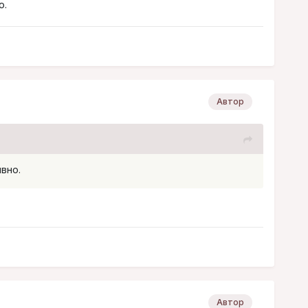
о.
Автор
вно.
Автор