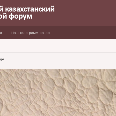
а
Наш телеграмм-канал
age