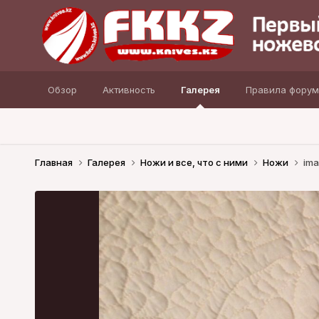
Обзор
Активность
Галерея
Правила форум
Главная
Галерея
Ножи и все, что с ними
Ножи
im