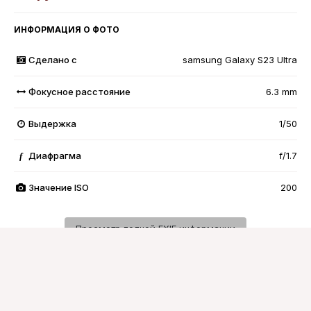
ИНФОРМАЦИЯ О ФОТО
Сделано с
samsung Galaxy S23 Ultra
Фокусное расстояние
6.3 mm
Выдержка
1/50
Диафрагма
f/1.7
f
Значение ISO
200
Просмотр полной EXIF информации
Подписчики
0