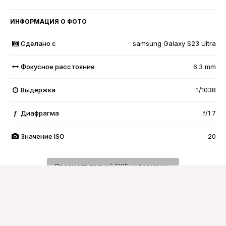
ИНФОРМАЦИЯ О ФОТО
Сделано с
samsung Galaxy S23 Ultra
Фокусное расстояние
6.3 mm
Выдержка
1/1038
Диафрагма
f/1.7
f
Значение ISO
20
Просмотр полной EXIF информации
Подписчики
0