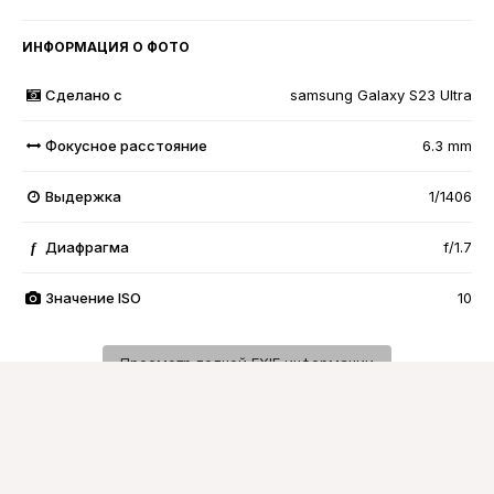
ИНФОРМАЦИЯ О ФОТО
Сделано с
samsung Galaxy S23 Ultra
Фокусное расстояние
6.3 mm
Выдержка
1/1406
Диафрагма
f/1.7
f
Значение ISO
10
Просмотр полной EXIF информации
Подписчики
0