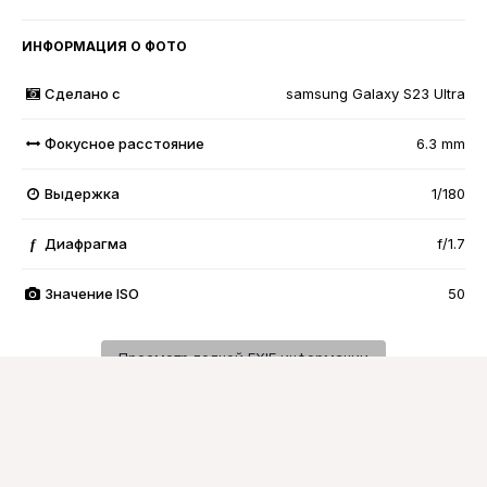
ИНФОРМАЦИЯ О ФОТО
Сделано с
samsung Galaxy S23 Ultra
Фокусное расстояние
6.3 mm
Выдержка
1/180
Диафрагма
f/1.7
f
Значение ISO
50
Просмотр полной EXIF информации
Подписчики
0