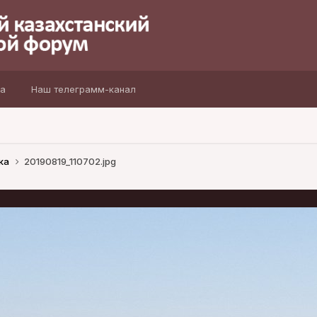
а
Наш телеграмм-канал
ка
20190819_110702.jpg