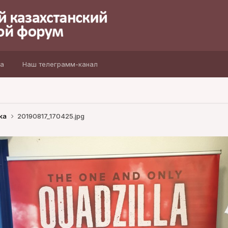
а
Наш телеграмм-канал
ка
20190817_170425.jpg