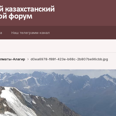
а
Наш телеграмм-канал
 Алматы-Алагир
d0ea6978-f88f-423e-b68c-2b807be96cbb.jpg