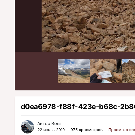
d0ea6978-f88f-423e-b68c-2b8
Автор
Boris
22 июля, 2019
975 просмотров
Просмотр из