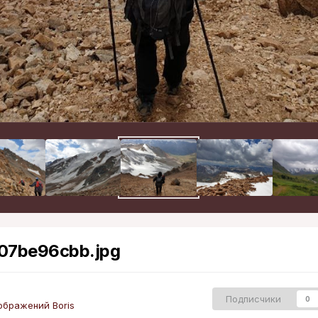
07be96cbb.jpg
Подписчики
0
ображений Boris