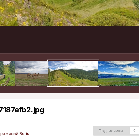
187efb2.jpg
Подписчики
0
ражений Boris