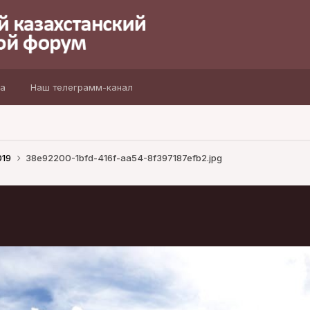
а
Наш телеграмм-канал
019
38e92200-1bfd-416f-aa54-8f397187efb2.jpg