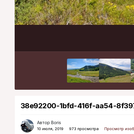
38e92200-1bfd-416f-aa54-8f397
Автор
Boris
10 июля, 2019
973 просмотра
Просмотр изоб