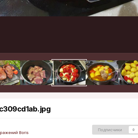
c309cd1ab.jpg
Подписчики
0
ражений Boris