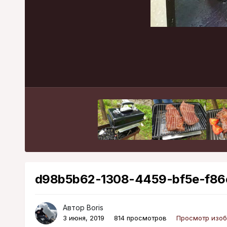
d98b5b62-1308-4459-bf5e-f86
Автор
Boris
3 июня, 2019
814 просмотров
Просмотр изоб