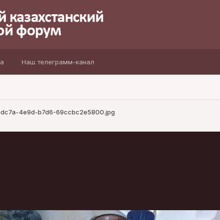
а
Наш телеграмм-канал
dc7a-4e9d-b7d6-69ccbc2e5800.jpg