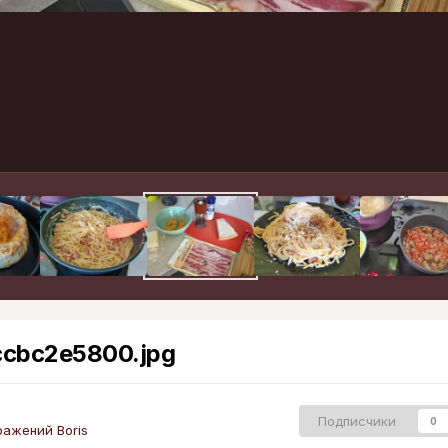
cbc2e5800.jpg
Подписчики
0
ажений Boris