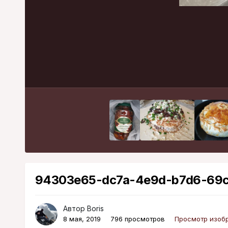
94303e65-dc7a-4e9d-b7d6-69c
Автор
Boris
8 мая, 2019
796 просмотров
Просмотр изобр