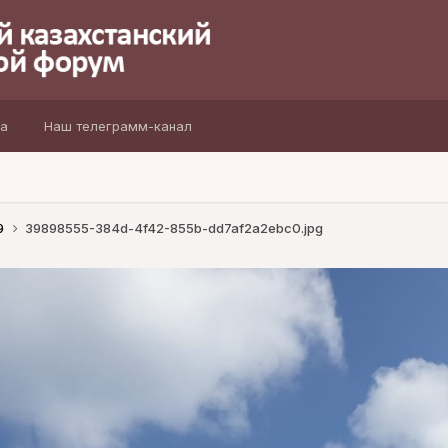
а
Наш телеграмм-канал
9
39898555-384d-4f42-855b-dd7af2a2ebc0.jpg