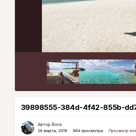
39898555-384d-4f42-855b-dd7
Автор
Boris
26 марта, 2019
964 просмотра
Просмотр изо