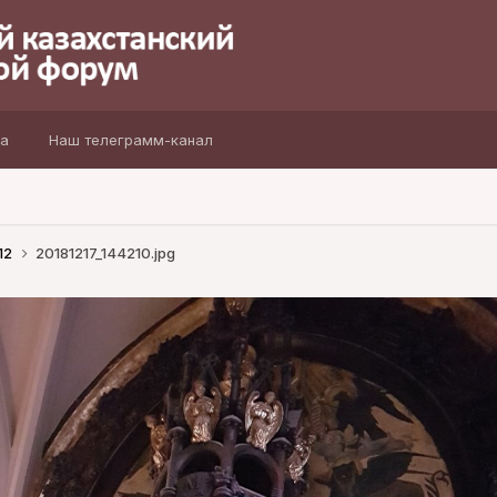
а
Наш телеграмм-канал
12
20181217_144210.jpg